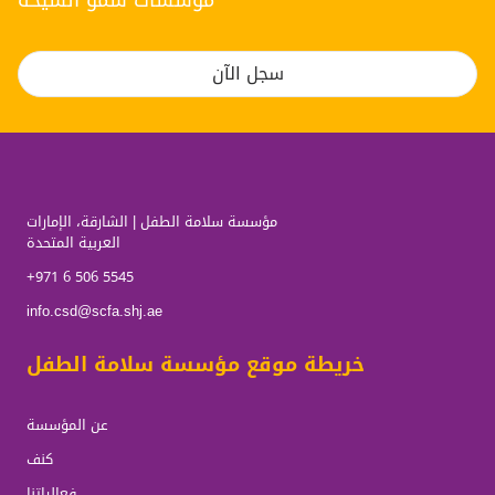
مؤسسات سمو الشيخة
سجل الآن
مؤسسة سلامة الطفل | الشارقة، الإمارات
العربية المتحدة
+971 6 506 5545
info.csd@scfa.shj.ae
خريطة موقع مؤسسة سلامة الطفل
عن المؤسسة
كنف
فعالياتنا