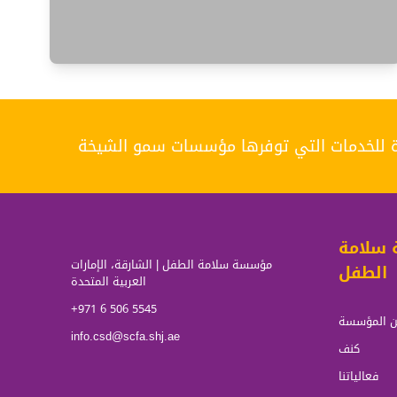
دة للخدمات التي توفرها مؤسسات سمو الشيخة
سلامة
مؤسسة سلامة الطفل | الشارقة، الإمارات
الطفل
العربية المتحدة
+971 6 506 5545
 المؤسسة
info.csd@scfa.shj.ae
كنف
فعالياتنا